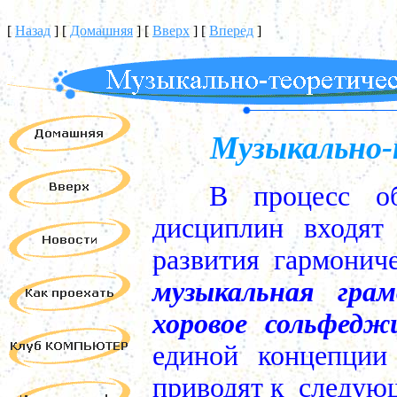
[
Назад
]
[
Домашняя
]
[
Вверх
]
[
Вперед
]
Музыкально-
В процесс об
дисциплин входят
развития гармонич
музыкальная грам
хоровое сольфедж
единой концепции
приводят к
следующ