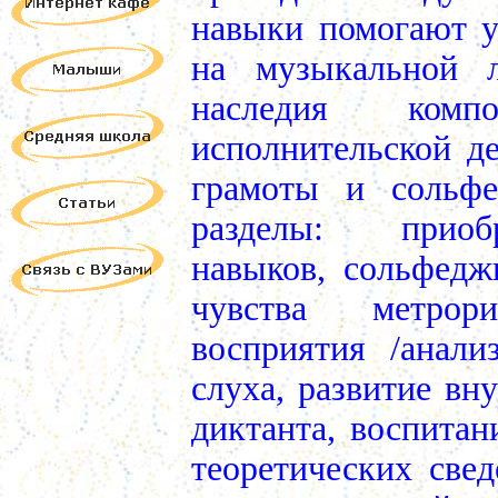
навыки помогают у
на музыкальной л
наследия компо
исполнительской д
грамоты и сольф
разделы: приобр
навыков, сольфедж
чувства метрор
восприятия /анали
слуха, развитие вн
диктанта, воспитан
теоретических све